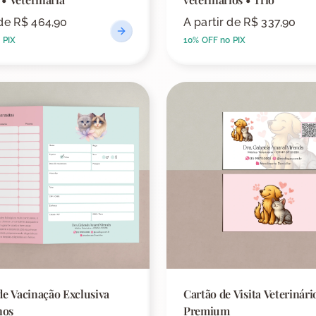
 de
R$ 464,90
A partir de
R$ 337,90
 PIX
10% OFF no PIX
de Vacinação Exclusiva
Cartão de Visita Veterinári
nos
Premium