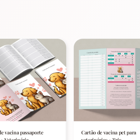
de vacina passaporte
Cartão de vacina pet para
• Veterinária
veterinários • Trio