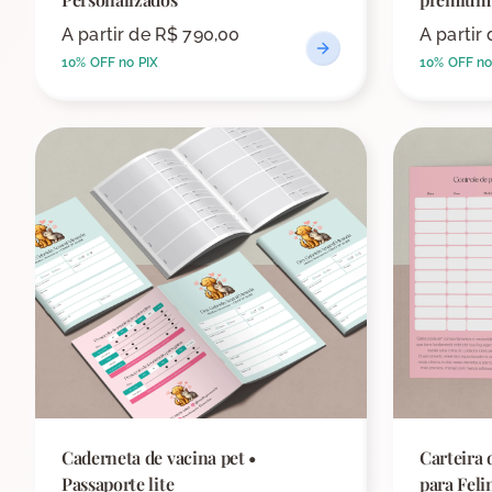
A partir de
R$ 790,00
A partir
10% OFF no PIX
10% OFF no
Caderneta de vacina pet •
Carteira 
Passaporte lite
para Feli