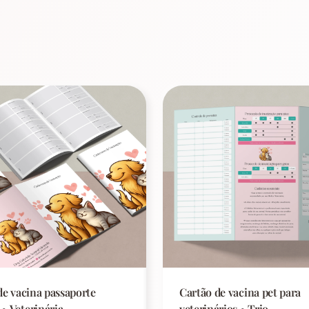
de vacina passaporte
Cartão de vacina pet para
• Veterinária
veterinários • Trio