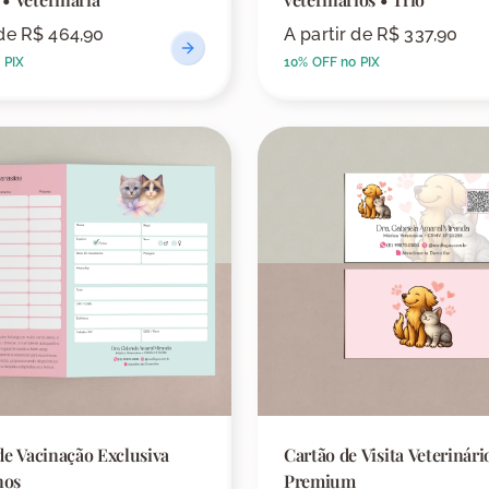
 de
R$ 464,90
A partir de
R$ 337,90
 PIX
10% OFF no PIX
de Vacinação Exclusiva
Cartão de Visita Veterinári
nos
Premium