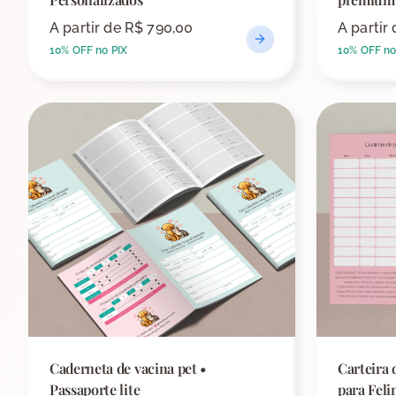
A partir de
R$ 790,00
A partir
10% OFF no PIX
10% OFF no
Caderneta de vacina pet •
Carteira 
Passaporte lite
para Feli